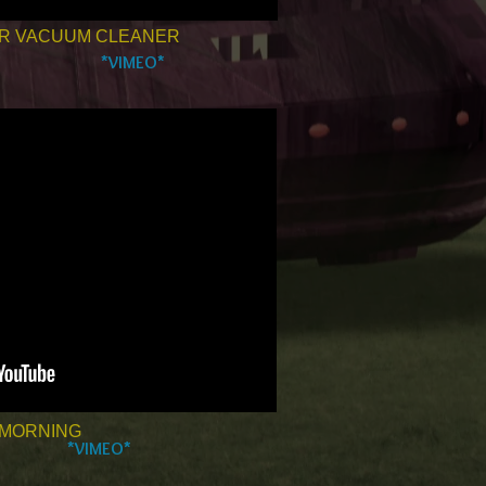
ER VACUUM CLEANER
*VIMEO*
 MORNING
*VIMEO*