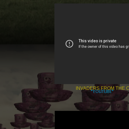
INVADERS FROM THE 
*YOUTUBE*