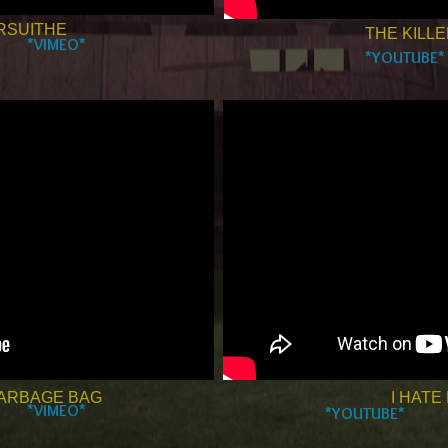
RSUITHE
THE KILL
*VIMEO*
*YOUTUBE*
GARBAGE BAG
I HATE
*VIMEO*
*YOUTUBE*