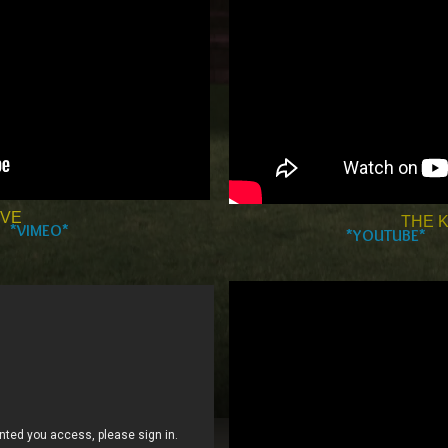
OVE
THE K
*VIMEO*
*YOUTUBE*