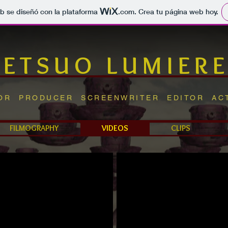
b se diseñó con la plataforma
.com
. Crea tu página web hoy.
TETSUO LUMIER
TOR PRODUCER SCREENWRITER EDITOR AC
FILMOGRAPHY
VIDEOS
CLIPS