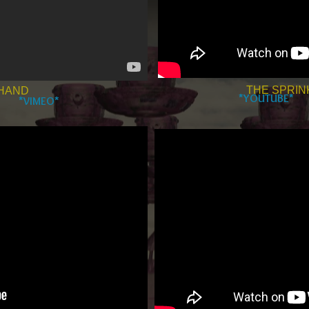
THE SPRIN
 HAND
*YOUTUBE*
*VIMEO*