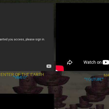
CENTER OF THE EARTH
MA
*VIMEO*
*YOUTUBE*