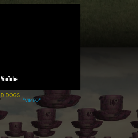
D DOGS
*VIMEO*