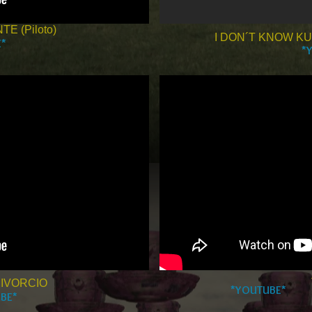
E (Piloto)
I DON´T KNOW KU
E*
*
DIVORCIO
*YOUTUBE*
BE*