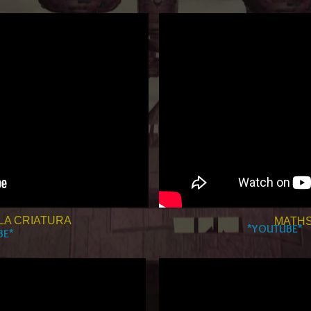
LA CRIATURA
MATHS
*YOUTUBE*
BE*