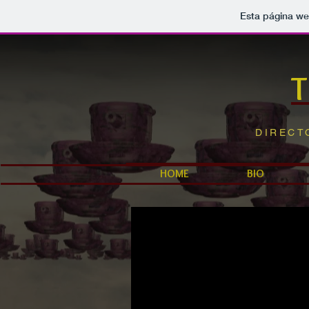
Esta página we
DIREC
HOME
BIO